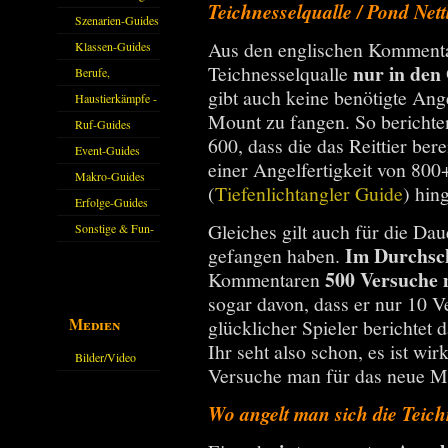
Teichnesselqualle / Pond Nett
Guides
Szenarien-Guides
Aus den englischen Kommentar
Klassen-Guides
nur in den
Teichnesselqualle
Berufe,
gibt auch keine benötigte Ang
Farmkarten und
Haustierkämpfe -
Mount zu fangen. So berichten
Haustiere
Guide
Ruf-Guides
600, dass die das Reittier ber
Event-Guides
einer Angelfertigkeit von 800
Makro-Guides
(
Tiefenlichtangler Guide
) hin
Erfolge-Guides
Gleiches gilt auch für die Da
Sonstige & Fun-
Im Durchsc
gefangen haben.
Guides
500 Versuche 
Kommentaren
sogar davon, dass er nur 10 V
Medien
glücklicher Spieler berichtet 
Ihr seht also schon, es ist wi
Bilder/Video
Versuche man für das neue Mo
Galerie
Wo angelt man sich die Teich