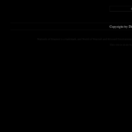
Copyright by D
Warlords of Draenor is a trademark, and World of Warcraft and Blizzard Entertainment
This site is in no 