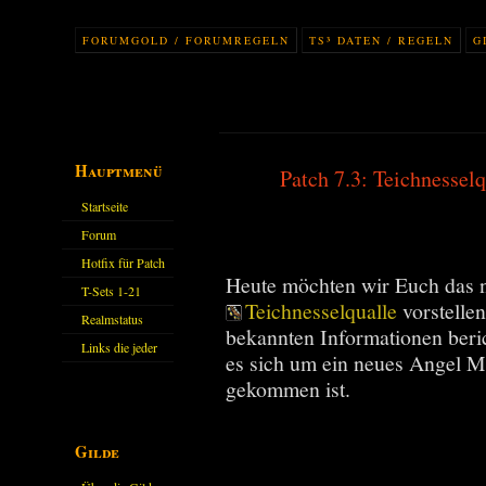
FORUMGOLD / FORUMREGELN
TS³ DATEN / REGELN
G
Hauptmenü
Patch 7.3: Teichnesselq
Startseite
Forum
Hotfix für Patch
Heute möchten wir Euch das ne
11.X
T-Sets 1-21
Teichnesselqualle
vorstellen
Realmstatus
bekannten Informationen beric
Links die jeder
es sich um ein neues Angel Mo
kennen sollte?!
gekommen ist.
Oder nicht?
Gilde