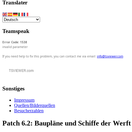
Translater
Teamspeak
Error Code: 1538
invalid parameter
If you need help to fix this problem, you can contact me via email:
info@tsviewer.com
Sonstiges
Impressum
Quellen/Bilderquellen
Besucherzahlen
Patch 6.2: Baupläne und Schiffe der Werft 