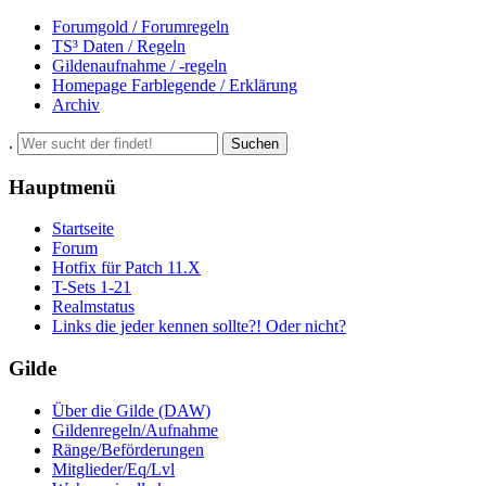
Forumgold / Forumregeln
TS³ Daten / Regeln
Gildenaufnahme / -regeln
Homepage Farblegende / Erklärung
Archiv
.
Suchen
Hauptmenü
Startseite
Forum
Hotfix für Patch 11.X
T-Sets 1-21
Realmstatus
Links die jeder kennen sollte?! Oder nicht?
Gilde
Über die Gilde (DAW)
Gildenregeln/Aufnahme
Ränge/Beförderungen
Mitglieder/Eq/Lvl