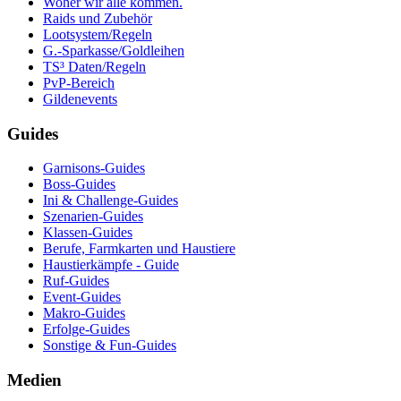
Woher wir alle kommen.
Raids und Zubehör
Lootsystem/Regeln
G.-Sparkasse/Goldleihen
TS³ Daten/Regeln
PvP-Bereich
Gildenevents
Guides
Garnisons-Guides
Boss-Guides
Ini & Challenge-Guides
Szenarien-Guides
Klassen-Guides
Berufe, Farmkarten und Haustiere
Haustierkämpfe - Guide
Ruf-Guides
Event-Guides
Makro-Guides
Erfolge-Guides
Sonstige & Fun-Guides
Medien