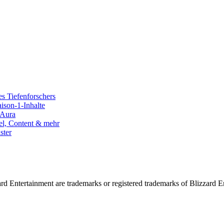
s Tiefenforschers
ison-1-Inhalte
kAura
el, Content & mehr
ster
d Entertainment are trademarks or registered trademarks of Blizzard Ent