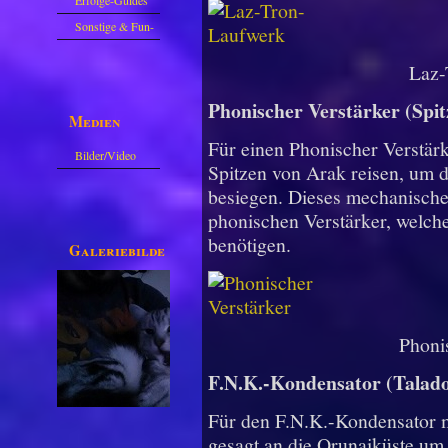
Sonstige & Fun-
Guides
Laz-
Phonischer Verstärker (Spi
Medien
Für einen Phonischer Verstärk
Bilder/Video
Spitzen von Arak reisen, um d
Galerie
besiegen. Dieses mechanische 
phonischen Verstärker, welch
benötigen.
Galeriebilder
Phoni
F.N.K.-Kondensator (Talad
Für den F.N.K.-Kondensator m
gesagt an die Orunaiküste um 