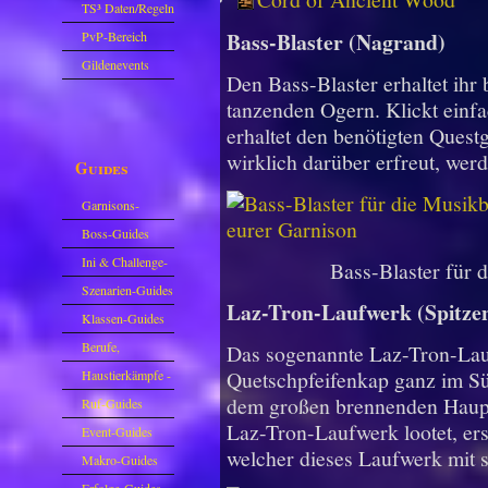
Sparkasse/Goldleihen
TS³ Daten/Regeln
Bass-Blaster (Nagrand)
PvP-Bereich
Gildenevents
Den Bass-Blaster erhaltet ihr
tanzenden Ogern. Klickt einf
erhaltet den benötigten Quest
wirklich darüber erfreut, werd
Guides
Garnisons-
Guides
Boss-Guides
Ini & Challenge-
Bass-Blaster für 
Guides
Szenarien-Guides
Laz-Tron-Laufwerk (Spitze
Klassen-Guides
Berufe,
Das sogenannte Laz-Tron-Lauf
Farmkarten und
Quetschpfeifenkap ganz im Sü
Haustierkämpfe -
dem großen brennenden Haupth
Haustiere
Guide
Ruf-Guides
Laz-Tron-Laufwerk lootet, ersc
Event-Guides
welcher dieses Laufwerk mit 
Makro-Guides
Erfolge-Guides