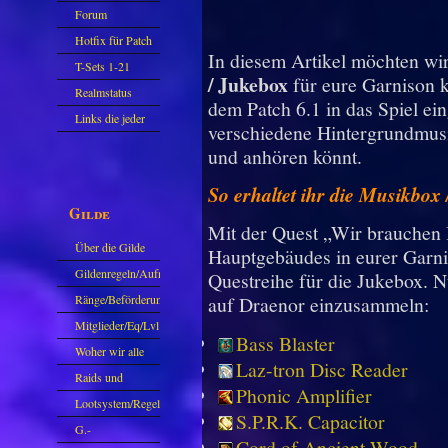
Forum
Hotfix für Patch
In diesem Artikel möchten wir
11.X
T-Sets 1-21
/ Jukebox
für eure Garnison 
Realmstatus
dem Patch 6.1 in das Spiel ein
Links die jeder
verschiedene Hintergrundmus
kennen sollte?!
und anhören könnt.
Oder nicht?
So erhaltet ihr die Musikbox
Gilde
Mit der Quest „Wir brauchen 
Über die Gilde
Hauptgebäudes in eurer Garni
(DAW)
Gildenregeln/Aufnahme
Questreihe für die Jukebox. N
Ränge/Beförderungen
auf Draenor einzusammeln:
Mitglieder/Eq/Lvl
Bass Blaster
Woher wir alle
Laz-tron Disc Reader
kommen.
Raids und
Phonic Amplifier
Zubehör
Lootsystem/Regeln
S.P.R.K. Capacitor
G.-
Cord of Ancient Wood