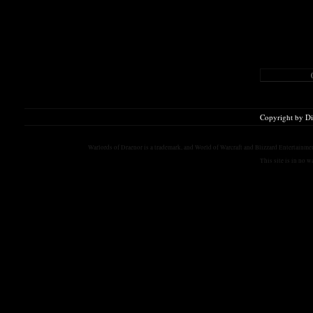
Copyright by D
Warlords of Draenor is a trademark, and World of Warcraft and Blizzard Entertainment
This site is in no 