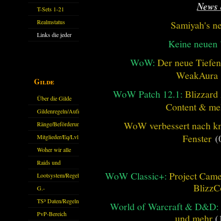
News 
11.X
T-Sets 1-21
Realmstatus
Samiyah's n
Links die jeder
Keine neuen
kennen sollte?!
Oder nicht?
WoW:
Der neue Tiefe
WeakAura
Gilde
WoW Patch 12.1:
Blizzard 
Über die Gilde
Content & me
(DAW)
Gildenregeln/Aufnahme
WoW verbessert nach kna
Ränge/Beförderungen
Fenster
(
Mitglieder/Eq/Lvl
Woher wir alle
kommen.
Raids und
WoW Classic+:
Project Camel
Zubehör
Lootsystem/Regeln
BlizzC
G.-
Sparkasse/Goldleihen
TS³ Daten/Regeln
World of Warcraft & D&D:
PvP-Bereich
und mehr
(