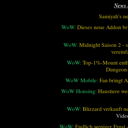
News 
Samiyah's n
WoW:
Dieses neue Addon bri
WoW:
Midnight Saison 2 -
vereinf
WoW:
Top-1%-Mount enthüll
Dungeon
WoW Mobile:
Fan bringt 
WoW Housing:
Haustiere we
WoW:
Blizzard verkauft 
Vide
WoW:
Endlich weniger Frust -