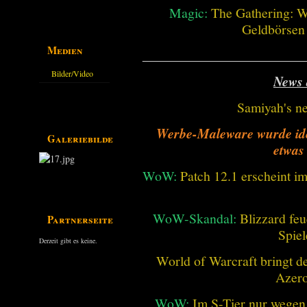
Guides
Magic:
The Gathering: W
Geldbörsen
Medien
________________________
Bilder/Video
News 
Galerie
Samiyah's n
Werbe-Maleware wurde ident
Galeriebilder
etwas
WoW:
Patch 12.1 erscheint im
WoW-Skandal:
Blizzard feu
Partnerseiten
Spiel
Derzeit gibt es keine.
World of Warcraft bringt de
Azero
WoW:
Im S-Tier nur wegen