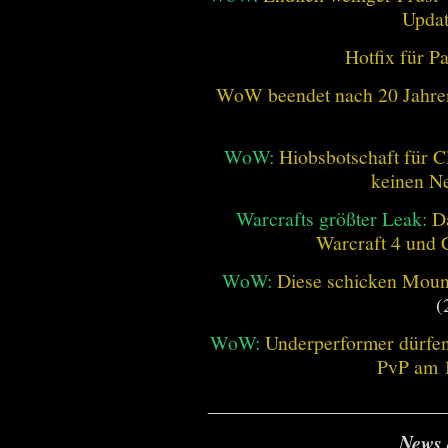
Updat
Hotfix für P
WoW beendet nach 20 Jahren 
WoW:
Hiobsbotschaft für C
keinen Ne
Warcrafts größter Leak:
D
Warcraft 4 und 
WoW:
Diese schicken Mount
(
WoW:
Underperformer dürfen
PvP am 1
________________________
News 