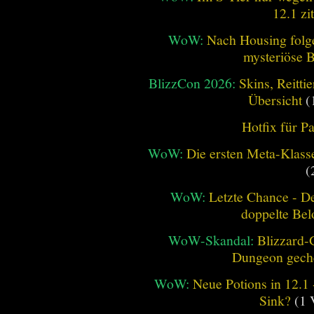
12.1 zi
WoW:
Nach Housing folge
mysteriöse B
BlizzCon 2026:
Skins, Reitt
Übersicht
(
Hotfix für P
WoW:
Die ersten Meta-Klasse
(
WoW:
Letzte Chance - D
doppelte Be
WoW-Skandal:
Blizzard-
Dungeon geche
WoW:
Neue Potions in 12.1
Sink?
(1 