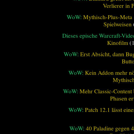
Verlierer in 
WoW:
Mythisch-Plus-Meta in
Spielweisen
Dieses epische Warcraft-Vide
Kinofilm
(1
WoW:
Erst Absicht, dann Bug
Butt
WoW:
Kein Addon mehr nöt
Mythisch
WoW:
Mehr Classic-Content 
Phasen er
WoW:
Patch 12.1 lässt ein
WoW:
40 Paladine gegen 4