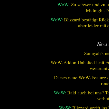
WoW:
Zu schwer und zu un
Midnight-
WoW:
Blizzard bestätigt Rü
aber leider mit
________________________
News 
Samiyah's n
WoW-Addon Unhalted Unit Fr
weiterent
Dieses neue WoW-Feature dü
freu
WoW:
Bald auch bei uns? 
verbo
WoW:
Blizzard greift in