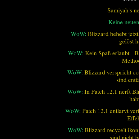
Samiyah's n
Keine neue
WoW:
Blizzard behebt jetz
gelöst h
WoW:
Kein Spaß erlaubt - Bl
Metho
WoW:
Blizzard verspricht co
sind entt
WoW:
In Patch 12.1 nerft B
hab
WoW:
Patch 12.1 entlarvt ve
Effe
WoW:
Blizzard recycelt iko
sind nicht b