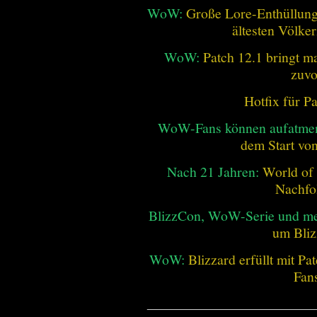
WoW:
Große Lore-Enthüllung 
ältesten Völke
WoW:
Patch 12.1 bringt ma
zuvo
Hotfix für P
WoW-Fans können aufatme
dem Start vo
Nach 21 Jahren:
World of 
Nachfo
BlizzCon, WoW-Serie und me
um Bliz
WoW:
Blizzard erfüllt mit P
Fan
________________________