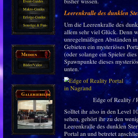
bisher wissen.
Event-Guides
Makro-Guides
Leerenkralle des dunklen Ster
Erfolge-Guides
Um die Leerenkralle des dunkle
Sonstige & Fun-
allem sehr viel Glück. Denn wi
Guides
unregelmäßigen Abständen in 
Gebieten ein mysteriöses Porta
(oder solange ein Spieler dies 
Medien
Spawnpunkte dieses mysteriöse
Bilder/Video
unten.
Galerie
Galeriebilder
Edge of Reality / 
Solltet ihr also in den Level 1
sehen, gehört ihr zu den weni
Leerenkralle des dunklen Ster
Portal an und betretet anschli