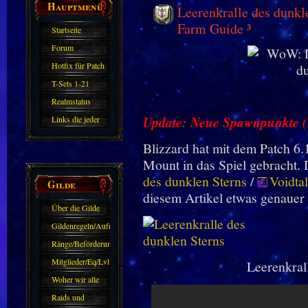
Hauptmenü
Leerenkralle des dunkle
Farm Guide ³
Startseite
Forum
Hotfix für Patch
11.X
T-Sets 1-21
Realmstatus
Update: Neue Spawnpunkte (
Links die jeder
kennen sollte?!
Blizzard hat mit dem Patch 6.1
Oder nicht?
Mount in das Spiel gebracht. 
des dunklen Sterns
/
Voidtal
Gilde
diesem Artikel etwas genauer 
Über die Gilde
(DAW)
Gildenregeln/Aufnahme
Ränge/Beförderungen
Mitglieder/Eq/Lvl
Leerenkral
Woher wir alle
kommen.
Raids und