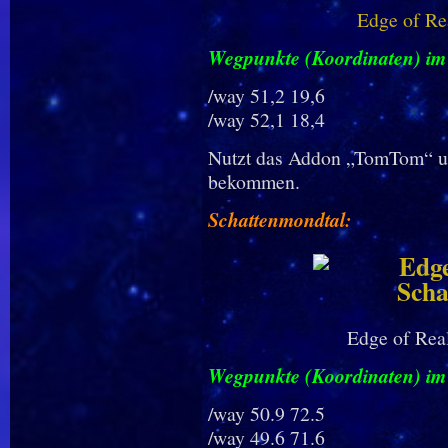
Edge of Rea
Wegpunkte (Koordinaten) im 
/way 51,2 19,6
/way 52,1 18,4
Nutzt das Addon „TomTom“ um
bekommen.
Schattenmondtal:
Edge of Rea
Wegpunkte (Koordinaten) im
/way 50.9 72.5
/way 49.6 71.6