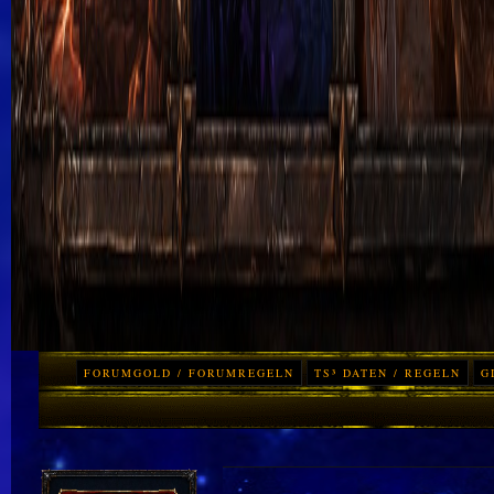
FORUMGOLD / FORUMREGELN
TS³ DATEN / REGELN
G