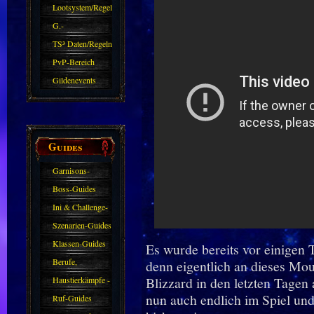
Zubehör
Lootsystem/Regeln
G.-
Sparkasse/Goldleihen
TS³ Daten/Regeln
PvP-Bereich
Gildenevents
Guides
Garnisons-
Guides
Boss-Guides
Ini & Challenge-
Guides
Szenarien-Guides
Klassen-Guides
Es wurde bereits vor einigen 
Berufe,
denn eigentlich an dieses Mo
Farmkarten und
Blizzard in den letzten Tagen 
Haustierkämpfe -
nun auch endlich im Spiel un
Haustiere
Guide
Ruf-Guides