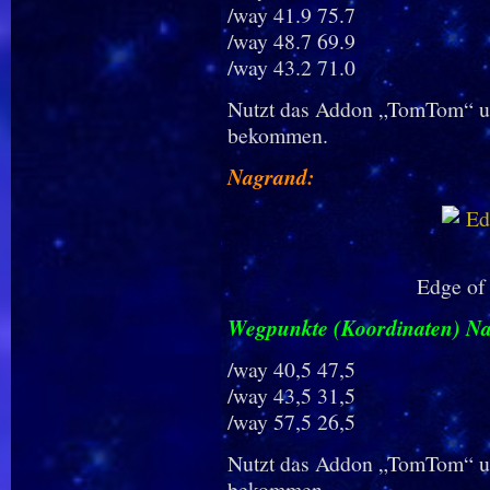
/way 41.9 75.7
/way 48.7 69.9
/way 43.2 71.0
Nutzt das Addon „TomTom“ um
bekommen.
Nagrand:
Edge of
Wegpunkte (Koordinaten) N
/way 40,5 47,5
/way 43,5 31,5
/way 57,5 26,5
Nutzt das Addon „TomTom“ um
bekommen.