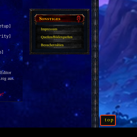
Sonstiges
etup]
Impressum
ity]

Quellen/Bilderquellen
Besucherzahlen
p]
-Editor
reg aus.
r!
top