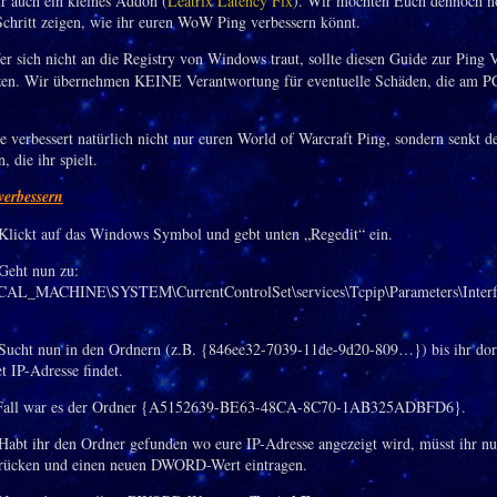
ür auch ein kleines Addon (
Leatrix Latency Fix
). Wir möchten Euch dennoch n
 Schritt zeigen, wie ihr euren WoW Ping verbessern könnt.
r sich nicht an die Registry von Windows traut, sollte diesen Guide zur Ping 
zen. Wir übernehmen KEINE Verantwortung für eventuelle Schäden, die am PC
e verbessert natürlich nicht nur euren World of Warcraft Ping, sondern senkt d
, die ihr spielt.
erbessern
lickt auf das Windows Symbol und gebt unten „Regedit“ ein.
Geht nun zu:
_MACHINE\SYSTEM\CurrentControlSet\services\Tcpip\Parameters\Interf
ucht nun in den Ordnern (z.B. {846ee32-7039-11de-9d20-809…}) bis ihr do
t IP-Adresse findet.
 Fall war es der Ordner {A5152639-BE63-48CA-8C70-1AB325ADBFD6}.
abt ihr den Ordner gefunden wo eure IP-Adresse angezeigt wird, müsst ihr nu
drücken und einen neuen DWORD-Wert eintragen.