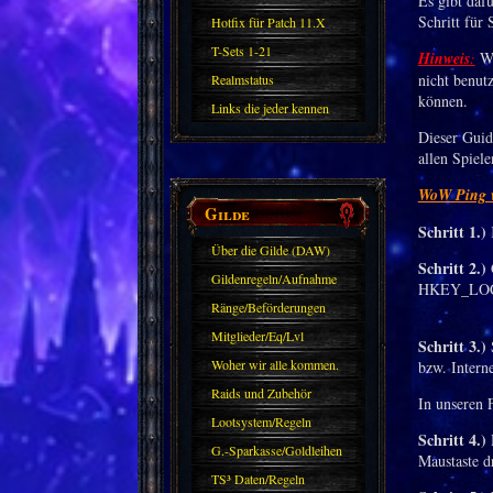
Es gibt daf
Schritt für
Hotfix für Patch 11.X
T-Sets 1-21
Hinweis
:
We
nicht benut
Realmstatus
können.
Links die jeder kennen
sollte?! Oder nicht?
Dieser Guid
allen Spielen
WoW Ping v
Gilde
Schritt 1.)
K
Über die Gilde (DAW)
Schritt 2.)
Gildenregeln/Aufnahme
HKEY_LOCAL
Ränge/Beförderungen
Mitglieder/Eq/Lvl
Schritt 3.)
S
Woher wir alle kommen.
bzw. Interne
Raids und Zubehör
In unseren
Lootsystem/Regeln
Schritt 4.)
H
G.-Sparkasse/Goldleihen
Maustaste 
TS³ Daten/Regeln