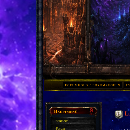
FORUMGOLD / FORUMREGELN
TS
Hauptmenü
La
Startseite
Forum