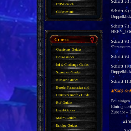
Schritt 5.)
PvP-Bereich
Schritt 6.)
Gildenevents
Doppelklick
Schritt 7.)
HKEY_LOC
Guides
Schritt 8.)
N
\Parameters
Garnisons-Guides
Schritt 9.)
Boss-Guides
Ini & Challenge-Guides
Schritt 10.
Doppelklick
Szenarien-Guides
Klassen-Guides
Schritt 11.
Berufe, Farmkarten und
MSMQ Ordne
Haustiere
Haustierkämpfe - Guide
Bei einigen
Ruf-Guides
Eintrag dor
Event-Guides
Zubehör – E
Makro-Guides
Win
Erfolge-Guides