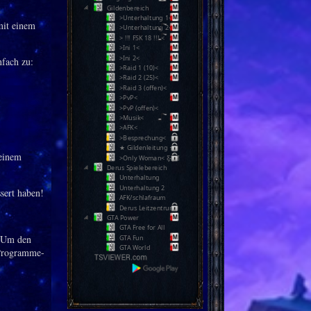
Gildenbereich
>Unterhaltung 1<
it einem
>Unterhaltung 2<
> !!! FSK 18 !!! <
>Ini 1<
>Ini 2<
fach zu:
>Raid 1 (10)<
>Raid 2 (25)<
>Raid 3 (offen)<
>PvP<
>PvP (offen)<
>Musik<
>AFK<
>Besprechung<
★ Gildenleitung ★
einem
>Only Woman< Ƹ̵̡Ӝ̵̨̄Ʒ
Derus Spielebereich
Unterhaltung
Unterhaltung 2
sert haben!
AFK/schlafraum
Derus Leitzentrum
GTA Power
GTA Free for All
. Um den
GTA Fun
GTA World
 Programme-