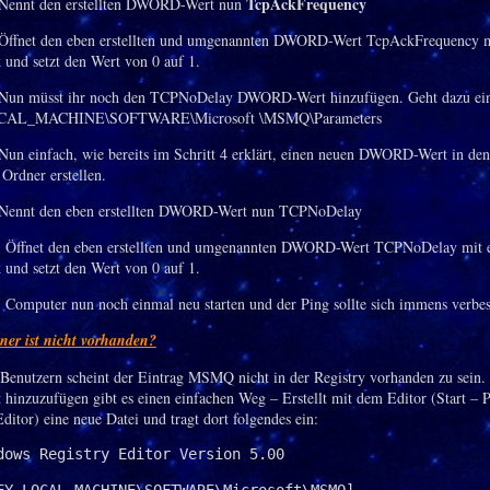
TcpAckFrequency
Nennt den erstellten DWORD-Wert nun
Öffnet den eben erstellten und umgenannten DWORD-Wert TcpAckFrequency m
 und setzt den Wert von 0 auf 1.
Nun müsst ihr noch den TCPNoDelay DWORD-Wert hinzufügen. Geht dazu ein
AL_MACHINE\SOFTWARE\Microsoft \MSMQ\Parameters
un einfach, wie bereits im Schritt 4 erklärt, einen neuen DWORD-Wert in den
 Ordner erstellen.
Nennt den eben erstellten DWORD-Wert nun TCPNoDelay
)
Öffnet den eben erstellten und umgenannten DWORD-Wert TCPNoDelay mit 
 und setzt den Wert von 0 auf 1.
)
Computer nun noch einmal neu starten und der Ping sollte sich immens verbes
r ist nicht vorhanden?
 Benutzern scheint der Eintrag MSMQ nicht in der Registry vorhanden zu sein
t hinzuzufügen gibt es einen einfachen Weg – Erstellt mit dem Editor (Start –
ditor) eine neue Datei und tragt dort folgendes ein:
dows Registry Editor Version 5.00