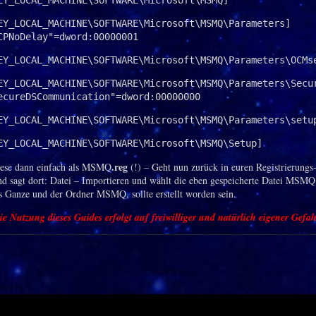
EY_LOCAL_MACHINE\SOFTWARE\Microsoft\MSMQ]
EY_LOCAL_MACHINE\SOFTWARE\Microsoft\MSMQ\Parameters]

CPNoDelay"=dword:00000001
EY_LOCAL_MACHINE\SOFTWARE\Microsoft\MSMQ\Parameters\OCMs
EY_LOCAL_MACHINE\SOFTWARE\Microsoft\MSMQ\Parameters\Secur
ecureDSCommunication"=dword:00000000
EY_LOCAL_MACHINE\SOFTWARE\Microsoft\MSMQ\Parameters\setu
EY_LOCAL_MACHINE\SOFTWARE\Microsoft\MSMQ\Setup]
.reg
iese dann einfach als MSMQ
(!) – Geht nun zurück in euren Registrierungs
nd sagt dort: Datei – Importieren und wählt die eben gespeicherte Datei MSMQ.
as Ganze und der Ordner MSMQ, sollte erstellt worden sein.
ie Nutzung dieses Guides erfolgt auf freiwilliger und natürlich eigener Gefah