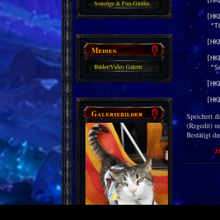
[HK
Sonstige & Fun-Guides
[HK
 "T
[HK
Medien
[HK
Bilder/Video Galerie
 "S
[HK
[HK
Galeriebilder
Speichert d
(Regedit) u
Bestätigt d
D