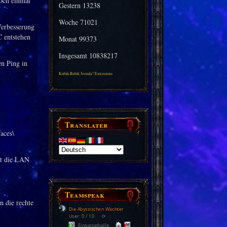
och einmal
Gestern
13238
Woche
71021
Verbesserung
 entstehen
Monat
99373
Insgesamt
10838217
en Ping in
Kubik-Rubik Joomla! Extensions
Translater
aces\
rt die LAN
Teamspeak
n die rechte
Die Abyssischen Wächter
User: 0 / 10
⟳
◌
Eingangshalle