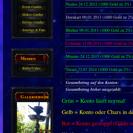
Nealos 24.12.2012
(1000 Gold zu 2%)
Event-Guides
Makro-Guides
Dornkart 09.01.2013 (1000 Gold zu 2
Erfolge-Guides
Sonstige & Fun-
Bluther
09.01.2013 (1000 Gold zu 2%)
Guides
Coldsade 11.08.2013 (1000 Gold zu 2
Mimato 24.12.2013 (1000 Gold zu 2%
Medien
Bilder/Video
Turael 22.07.2014 (1000 Gold zu 2%)
Galerie
Gesamtbetrag auf den Konten:
Gesamtbetrag bisher ausgezahlt:
Galeriebilder
Grün = Konto läuft normal
Gelb = Konto oder Chars in d
Rot = Konto gestoppt (Gilde v