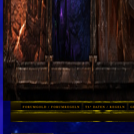
FORUMGOLD / FORUMREGELN
TS³ DATEN / REGELN
G