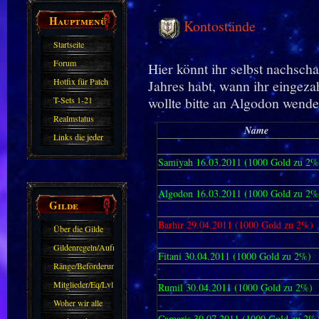
Hauptmenü
Kontostände
Startseite
Forum
Hier könnt ihr selbst nachsch
Hotfix für Patch
Jahres habt, wann ihr eingeza
11.X
wollte bitte an Algodon wende
T-Sets 1-21
Realmstatus
Name
Links die jeder
kennen sollte?!
Samiyah 16.03.2011 (1000 Gold zu 2%
Oder nicht?
Algodon 16.03.2011 (1000 Gold zu 2%
Gilde
Barhir 29.04.2011 (1000 Gold zu 2%)
Über die Gilde
(DAW)
Gildenregeln/Aufnahme
Fitani 30.04.2011 (1000 Gold zu 2%)
Ränge/Beförderungen
Mitglieder/Eq/Lvl
Rumil 30.04.2011 (1000 Gold zu 2%)
Woher wir alle
Camaris 30.07.2011 (1000 Gold zu 2%