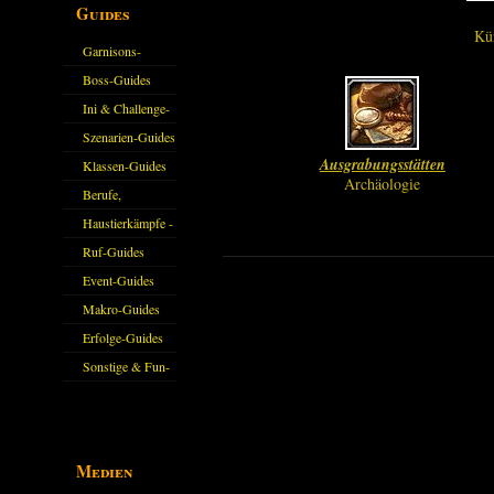
Guides
Kü
Garnisons-
Guides
Boss-Guides
Ini & Challenge-
Guides
Szenarien-Guides
Ausgrabungsstätten
Klassen-Guides
Archäologie
Berufe,
Farmkarten und
Haustierkämpfe -
Haustiere
Guide
Ruf-Guides
Event-Guides
Makro-Guides
Erfolge-Guides
Sonstige & Fun-
Guides
Medien