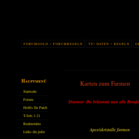
FORUMGOLD / FORUMREGELN
TS³ DATEN / REGELN
G
Hauptmenü
Karten zum Farmen
Startseite
Forum
Draenor: Ihr bekommt nun alle Berufs
Hotfix für Patch
11.X
T-Sets 1-21
Realmstatus
Apexiskristalle farmen
Links die jeder