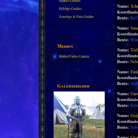
Makro-Guides
Name:
Schr
Erfolge-Guides
Koordinat
Sonstige & Fun-Guides
Beute:
Reif
Name:
Sma
Koordinat
Beute:
Win
Medien
Name:
Tie
Koordinat
Bilder/Video Galerie
Beute:
Nebe
Name:
Fun
Koordinat
Beute:
Asc
Galeriebilder
Name:
Gar
Koordinat
Beute:
Rubi
Name:
Gol
Koordinat
Beute:
Selt
Name:
Gro