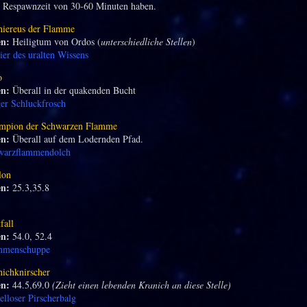
ne Respawnzeit von 30-60 Minuten haben.
hiereus der Flamme
en:
Heiligtum von Ordos (
unterschiedliche Stellen
)
ier des uralten Wissens
o
en:
Überall in der quakenden Bucht
er Schluckfrosch
mpion der Schwarzen Flamme
en:
Überall auf dem Lodernden Pfad.
warzflammendolch
lon
en:
25.3,35.8
fall
en:
54.0, 52.4
mmenschuppe
ichknirscher
en:
44.5,69.0
(Zieht einen lebenden Kranich an diese Stelle)
lloser Pirscherbalg