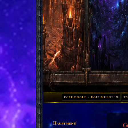
FORUMGOLD / FORUMREGELN
TS
Hauptmenü
Gu