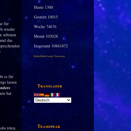
Heute
1300
Gestern
10015
e für
Woche
74676
ch wieder
n seltenen
Monat
103028
 und das
tsprechenden
Insgesamt
10841872
r
Kubik-Rubik Joomla! Extensions
t es für
ngs lassen
Translater
ondere
azu hat
Teamspeak
obs töten,