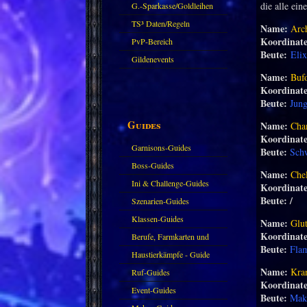
die alle ei
G.-Sparkasse/Goldleihen
TS³ Daten/Regeln
Name:
Arc
Koordinat
PvP-Bereich
Beute:
Elix
Gildenevents
Name:
Buf
Koordinat
Beute:
Jung
Guides
Name:
Cha
Koordinat
Garnisons-Guides
Beute:
S
ch
Boss-Guides
Name:
Che
Ini & Challenge-Guides
Koordinat
Beute: /
Szenarien-Guides
Klassen-Guides
Name:
Glut
Koordinat
Berufe, Farmkarten und
Beute:
Fla
Haustiere
Haustierkämpfe - Guide
Name:
Kran
Ruf-Guides
Koordinat
Event-Guides
Beute:
Make