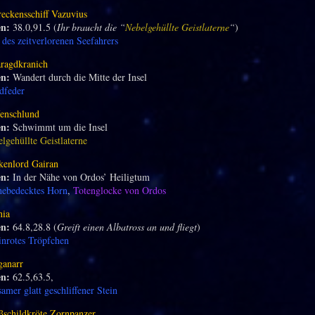
eckensschiff Vazuvius
en:
38.0,91.5 (
Ihr braucht die “
Nebelgehüllte Geistlaterne
“
)
 des zeitverlorenen Seefahrers
ragdkranich
en:
Wandert durch die Mitte der Insel
dfeder
fenschlund
en:
Schwimmt um die Insel
lgehüllte Geistlaterne
kenlord Gairan
en:
In der Nähe von Ordos’ Heiligtum
hebedecktes Horn
,
Totenglocke von Ordos
nia
en:
64.8,28.8 (
Greift einen Albatross an und fliegt
)
nrotes Tröpfchen
ganarr
en:
62.5,63.5,
samer glatt geschliffener Stein
ßschildkröte Zornpanzer