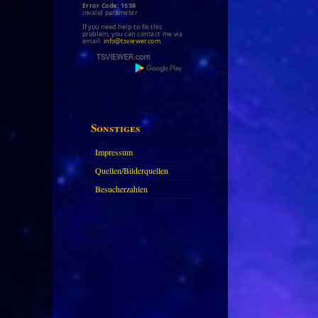
Error Code: 1538
invalid parameter
If you need help to fix this
problem, you can contact me via
email:
info@tsviewer.com
Sonstiges
Impressum
Quellen/Bilderquellen
Besucherzahlen