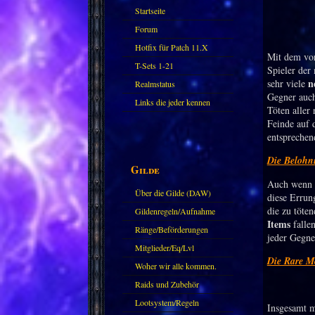
Startseite
Forum
Hotfix für Patch 11.X
Mit dem vor
T-Sets 1-21
Spieler der
n
sehr viele
Realmstatus
Gegner auch
Links die jeder kennen
Töten aller
sollte?! Oder nicht?
Feinde auf d
entsprechen
Die Beloh
Gilde
Auch wenn d
Über die Gilde (DAW)
diese Errun
die zu töte
Gildenregeln/Aufnahme
Items
fallen
Ränge/Beförderungen
jeder Gegne
Mitglieder/Eq/Lvl
Die Rare M
Woher wir alle kommen.
Raids und Zubehör
Lootsystem/Regeln
Insgesamt m