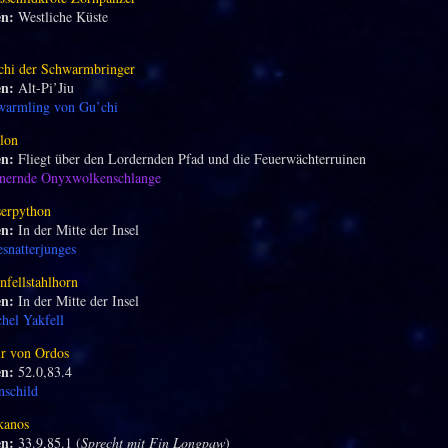
en:
Westliche Küste
chi der Schwarmbringer
en:
Alt-Pi’Jiu
warmling von Gu’chi
lon
en:
Fliegt über den Lordernden Pfad und die Feuerwächterruinen
nernde Onyxwolkenschlange
serpython
en:
In der Mitte der Insel
snatterjunges
nfellstahlhorn
en:
In der Mitte der Insel
hel Yakfell
ur von Ordos
en:
52.0,83.4
schild
kanos
en:
33.9,85.1 (
Sprecht mit Fin Longpaw
)