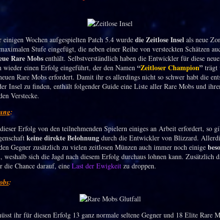
die Zeitlose Insel
 einigen Wochen aufgespielten Patch 5.4 wurde
als neue Zon
 maximalen Stufe eingefügt, die neben einer Reihe von versteckten Schätzen au
eue Rare Mobs
enthält. Selbstverständlich haben die Entwickler für diese neue
“
Zeitloser Champion
”
 wieder einen Erfolg eingeführt, der den Namen
trägt
 neuen Rare Mobs erfordert. Damit ihr es allerdings nicht so schwer habt die en
er Insel zu finden, enthält folgender Guide eine Liste aller Rare Mobs und ihre
den Verstecke.
nung
:
ieser Erfolg von den teilnehmenden Spielern einiges an Arbeit erfordert, so gib
keine direkte Belohnung
genschaft
durch die Entwickler von Blizzard. Allerdi
bes
nden Gegner zusätzlich zu vielen zeitlosen Münzen auch immer noch einige
, weshalb sich die Jagd nach diesem Erfolg durchaus lohnen kann. Zusätzlich d
r die Chance darauf, eine
Last der Ewigkeit
zu droppen.
obs
:
üsst ihr für diesen Erfolg 13 ganz normale seltene Gegner und 18 Elite Rare M