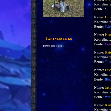
Koordinat
Beute: /
Name:
Gu’
Koordinat
Beute:
Sch
Name:
Huo
Partnerseiten
Koordinat
Beute:
Don
Derzeit gibt es keine.
Name:
Kai
Koordinat
Beute:
Tode
Name:
Eise
Koordinat
Beute:
Büsc
Name:
Jak
Koordinat
Beute:
Warn
Name:
Kar
Koordinat