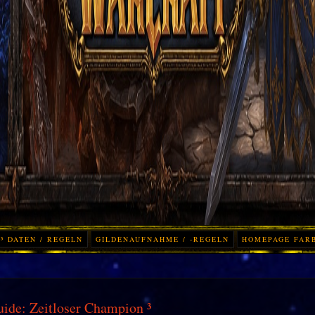
³ DATEN / REGELN
GILDENAUFNAHME / -REGELN
HOMEPAGE FAR
ide: Zeitloser Champion ³