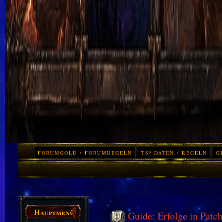
FORUMGOLD / FORUMREGELN
TS³ DATEN / REGELN
G
Hauptmenü
Guide: Erfolge in Patch