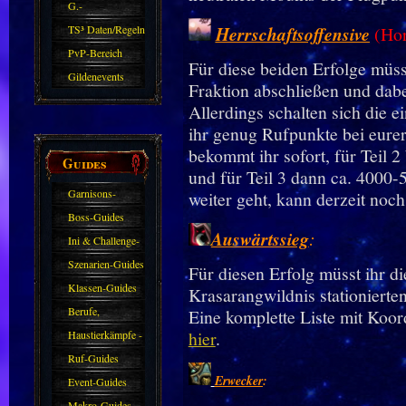
G.-
Sparkasse/Goldleihen
TS³ Daten/Regeln
Herrschaftsoffensive
(Ho
PvP-Bereich
Für diese beiden Erfolge müss
Gildenevents
Fraktion abschließen und dabei
Allerdings schalten sich die e
ihr genug Rufpunkte bei eurer
bekommt ihr sofort, für Teil 2
Guides
und für Teil 3 dann ca. 4000-
Garnisons-
weiter geht, kann derzeit noch
Guides
Boss-Guides
Auswärtssieg
:
Ini & Challenge-
Guides
Szenarien-Guides
Für diesen Erfolg müsst ihr di
Klassen-Guides
Krasarangwildnis stationierte
Berufe,
Eine komplette Liste mit Koor
Farmkarten und
hier
.
Haustierkämpfe -
Haustiere
Guide
Ruf-Guides
Erwecker
:
Event-Guides
Makro-Guides