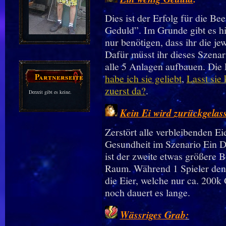
Dies ist der Erfolg für die B
Geduld”. Im Grunde gibt es hie
nur benötigen, dass ihr die je
Dafür müsst ihr dieses Szenar
alle 5 Anlagen aufbauen. Die 
Partnerseiten
habe ich sie geliebt
,
Lasst si
zuerst da?
.
Derzeit gibt es keine.
Kein Ei wird zurückgelas
Zerstört alle verbleibenden E
Gesundheit im Szenario Ein D
ist der zweite etwas größere 
Raum. Während 1 Spieler den B
die Eier, welche nur ca. 200k
noch dauert es lange.
Wässriges Grab
: