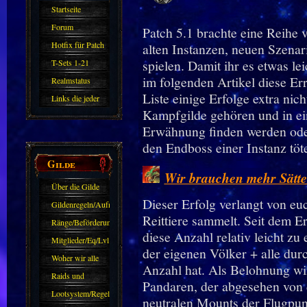
Startseite
Forum
Patch 5.1 brachte eine Reihe
Hotfix für Patch
alten Instanzen, neuen Szenar
11.X
spielen. Damit ihr es etwas lei
T-Sets 1-21
im folgenden Artikel diese Er
Realmstatus
Liste einige Erfolge extra nich
Links die jeder
Kampfgilde gehören und in e
kennen sollte?!
Erwähnung finden werden oder
Oder nicht?
den Endboss einer Instanz töte
Gilde
Wir brauchen mehr Sätte
Über die Gilde
Dieser Erfolg verlangt von euc
(DAW)
Gildenregeln/Aufnahme
Reittiere sammelt. Seit dem E
Ränge/Beförderungen
diese Anzahl relativ leicht zu
Mitglieder/Eq/Lvl
der eigenen Völker + alle dur
Woher wir alle
Anzahl hat. Als Belohnung wi
kommen.
Raids und
Pandaren, der abgesehen von 
Zubehör
Lootsystem/Regeln
neutralen Mounts der Flugpun