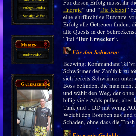
Für diesen Erfolg müsst ihr di
Erfolge-Guides
Energie
” und ”
Die Klaxxi
” b
eine ehrfürchtige Rufstufe vor
Sonstige & Fun-
Erfolg alle Getreuen finden, 
Guides
alle Quests in der Schreckens
Der Erwecker
Titel “
“.
Medien
Für den Schwarm
:
Bilder/Video
Bezwingt Kommandant Tel’vra
Galerie
Schwärmer der Zan’thik zu töt
sich bereits Schwärmer unter
Galeriebilder
Boss befinden, die man nicht 
und wählt den Weg, der ohne 
billig viele Adds pullen, aber 
Tank und 1 DD mit wenig AOE 
Weicht den Bomben aus und tö
Schaden, ohne dass die Trash
Ein wenig Geduld
: