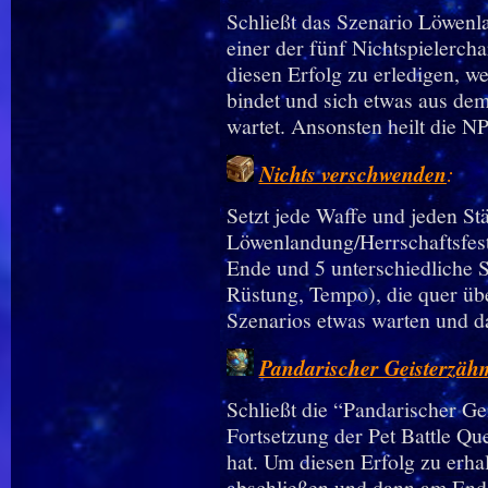
Schließt das Szenario Löwenl
einer der fünf Nichtspielercha
diesen Erfolg zu erledigen, we
bindet und sich etwas aus de
wartet. Ansonsten heilt die NP
Nichts verschwenden
:
Setzt jede Waffe und jeden S
Löwenlandung/Herrschaftsfest
Ende und 5 unterschiedliche 
Rüstung, Tempo), die quer übe
Szenarios etwas warten und d
Pandarischer Geisterzäh
Schließt die “Pandarischer Ge
Fortsetzung der Pet Battle Que
hat. Um diesen Erfolg zu erhal
abschließen und dann am Ende