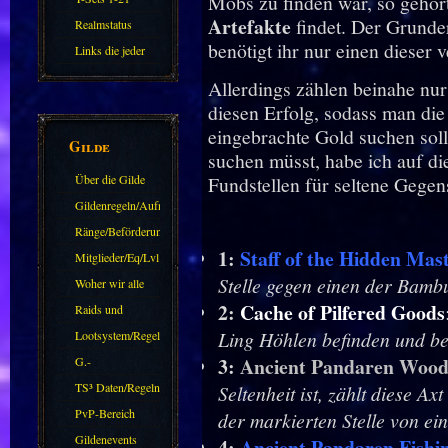
Mobs zu finden war, so gehört
Artefakte
findet. Der Grunder
Realmstatus
benötigt ihr nur einen dieser 
Links die jeder
kennen sollte?!
Allerdings zählen beinahe nur
Oder nicht?
diesen Erfolg, sodass man di
eingebrachte Gold suchen sollt
Gilde
suchen müsst, habe ich auf di
Über die Gilde
Fundstellen für seltene Gege
(DAW)
Gildenregeln/Aufnahme
Ränge/Beförderungen
1:
Staff of the Hidden Mas
Mitglieder/Eq/Lvl
Stelle gegen einen der
Bambu
Woher wir alle
2:
Cache of Pilfered Goods
kommen.
Raids und
Zubehör
Ling Höhlen befinden und bei
Lootsystem/Regeln
3:
Ancient Pandaren Wood
G.-
Sparkasse/Goldleihen
TS³ Daten/Regeln
Seltenheit ist, zählt diese Ax
PvP-Bereich
der markierten Stelle von ei
Gildenevents
4:
Ancient Pandaren Fish