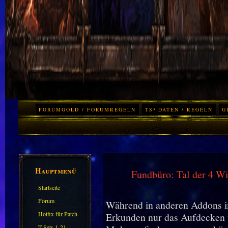
FORUMGOLD / FORUMREGELN
TS³ DATEN / REGELN
G
Hauptmenü
Fundbüro: Tal der 4 W
Startseite
Forum
Während in anderen Addons i
Hotfix für Patch
Erkunden nur das Aufdecken 
11.X
T-Sets 1-21