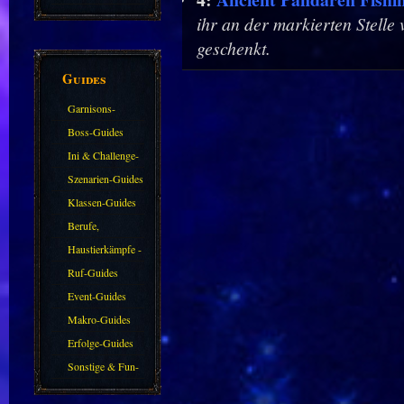
ihr an der markierten Stelle
geschenkt.
Guides
Garnisons-
Guides
Boss-Guides
Ini & Challenge-
Guides
Szenarien-Guides
Klassen-Guides
Berufe,
Farmkarten und
Haustierkämpfe -
Haustiere
Guide
Ruf-Guides
Event-Guides
Makro-Guides
Erfolge-Guides
Sonstige & Fun-
Guides