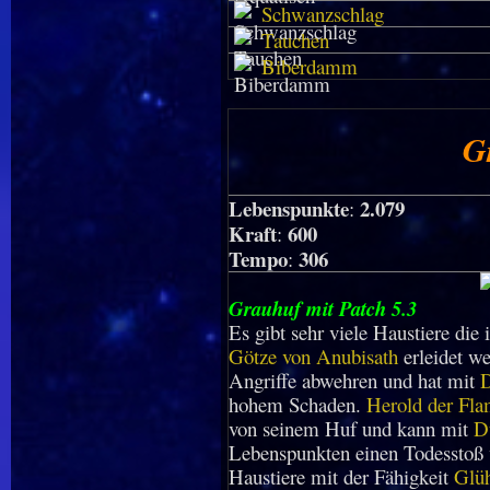
Schwanzschlag
Tauchen
Biberdamm
G
Lebenspunkte
2.079
:
Kraft
600
:
Tempo
306
:
Grauhuf mit Patch 5.3
Es gibt sehr viele Haustiere die
Götze von Anubisath
erleidet w
Angriffe abwehren und hat mit
D
hohem Schaden.
Herold der Fl
von seinem Huf und kann mit
D
Lebenspunkten einen Todesstoß v
Haustiere mit der Fähigkeit
Glüh