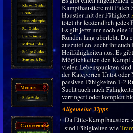
Es gibt einen allgemeinen Tr
Klassen-Guides
Kampfhaustiere mit Patch 5
Berufe,
Haustier mit der Fähigkeit
Farmkarten und
Haustierkämpfe -
tötet ihr letztendlich jedes
Haustiere
Guide
Es gilt jetzt nur noch eine 
Ruf-Guides
Runden lang überlebt. Da 
Event-Guides
auszuteilen, sucht ihr euch
Makro-Guides
Heilfähigkeiten aus. Es gib
Erfolge-Guides
Möglichkeiten den Kampf z
Sonstige & Fun-
vielen Lebenspunkten sind 
Guides
der Kategorien Untot oder 
passiven Fähigkeiten 1-2 R
Medien
Sucht auch nach Fähigkeit
verringert oder komplett bl
Bilder/Video
Galerie
Allgemeine Tipps
Da Elite-Kampfhaustiere 
Galeriebilder
sind Fähigkeiten wie
Tram