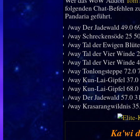
Wer das WoW Addon
Tom
folgenden Chat-Befehlen zu
Pandaria geführt.
/way Der Jadewald 49.0 69
/way Schreckensöde 25 50
/way Tal der Ewigen Blüt
/way Tal der Vier Winde 
/way Tal der Vier Winde 4
/way Tonlongsteppe 72.0 
/way Kun-Lai-Gipfel 37.0 
/way Kun-Lai-Gipfel 68.0
/way Der Jadewald 57.0 3
/way Krasarangwildnis 35.
Ka'wi d