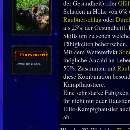
der Gesundheit) oder
Glüh
Schaden in Höhe von 6% d
Raubtierschlag
oder
Durc
als 25% der Gesundheit). K
Skills um zu sehen welch
Fähigkeiten beherrschen.
Mit dem Wettereffekt
Sonn
Partnerseiten
mögliche Anzahl an Leben
Derzeit gibt es keine.
50%. Zusammen mit
Raub
diese Kombination besonde
Kampfhaustiere.
Eine sehr starke Fähigkeit 
ihr nicht nur euer Hausite
Elite-Kampfghaustier auc
ab.