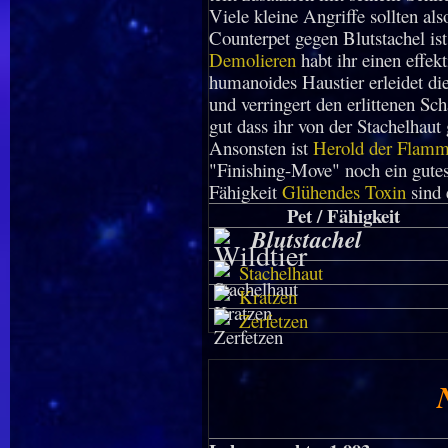
Viele kleine Angriffe sollten al
Counterpet gegen Blutstachel is
Demolieren
habt ihr einen effek
humanoides Haustier erleidet d
und verringert den erlittenen Sc
gut dass ihr von der Stachelhau
Ansonsten ist
Herold der Flam
"Finishing-Move" noch ein gutes
Fähigkeit
Glühendes Toxin
sind 
Pet / Fähigkeit
Blutstachel
Stachelhaut
Kratzen
Zerfetzen