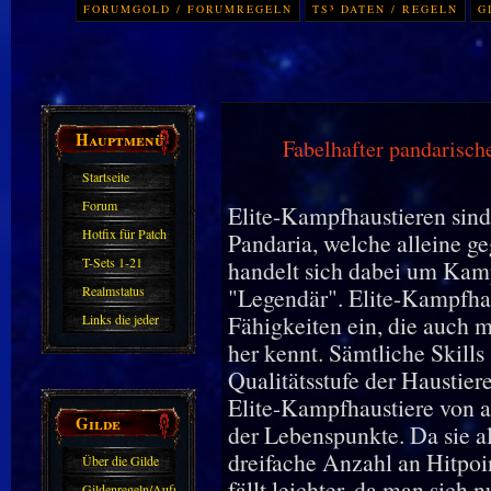
FORUMGOLD / FORUMREGELN
TS³ DATEN / REGELN
G
Hauptmenü
Fabelhafter pandarisc
Startseite
Forum
Elite-Kampfhaustieren sind
Hotfix für Patch
Pandaria, welche alleine g
11.X
T-Sets 1-21
handelt sich dabei um Kamp
Realmstatus
"Legendär". Elite-Kampfhau
Fähigkeiten ein, die auch 
Links die jeder
her kennt. Sämtliche Skills
kennen sollte?!
Qualitätsstufe der Haustier
Oder nicht?
Elite-Kampfhaustiere von 
Gilde
der Lebenspunkte. Da sie a
dreifache Anzahl an Hitpoi
Über die Gilde
fällt leichter, da man sich 
(DAW)
Gildenregeln/Aufnahme