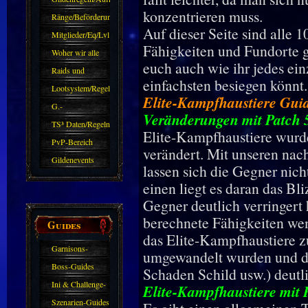
konzentrieren muss.
Ränge/Beförderungen
Auf dieser Seite sind alle 
Mitglieder/Eq/Lvl
Fähigkeiten und Fundorte ge
Woher wir alle
euch auch wie ihr jedes ei
kommen.
Raids und
einfachsten besiegen könnt.
Zubehör
Lootsystem/Regeln
Elite-Kampfhaustiere Gui
G.-
Veränderungen mit Patch 
Sparkasse/Goldleihen
TS³ Daten/Regeln
Elite-Kampfhaustiere wurde
PvP-Bereich
verändert. Mit unseren nac
Gildenevents
lassen sich die Gegner nich
einen liegt es daran das Bl
Gegner deutlich verringert 
berechnete Fähigkeiten we
Guides
das Elite-Kampfhaustiere z
Garnisons-
umgewandelt wurden und de
Guides
Boss-Guides
Schaden Schild usw.) deutli
Ini & Challenge-
Elite-Kampfhaustiere mit 
Guides
Szenarien-Guides