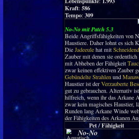
Lebenspunkte
1.993
:
Kraft
586
:
Tempo
309
:
No-No mit Patch 5.3
Beide Angriffsfähigkeiten von
Haustiere. Daher lohnt es sich K
Die
Jadeeule
hat mit
Schneiden
Zauber mit denen sie ordentlich 
mit Abheben der Fähigkeit
Tauc
zwar keinen effektiven Zauber g
Gebündelte Strahlen
und
Manaw
Haustier ist der
Verzauberte Bes
gut zu gebrauchen. Alternativ is
hilfreich, wenn ihr das Arkane 
zwar kein magisches Haustier, l
Runden lang Arkane Winde weh
der Fähigkeiten des Arkanen Au
Pet / Fähigkeit
No-No