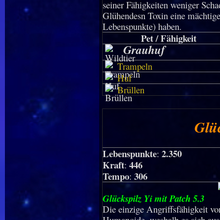
seiner Fähigkeiten weniger Scha
Glühendesn Toxin eine mächtige 
Lebenspunkte) haben.
Pet / Fähigkeit
Grauhuf
Trampeln
Huf
Brüllen
Glüc
Lebenspunkte
2.350
:
Kraft
446
:
Tempo
306
:
Glückspilz Yi mit Patch 5.3
Die einzige Angriffsfähigkeit v
Humanoide, weshalb es sich ausz