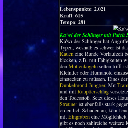
Lebenspunkte
2.021
:
Kraft
615
:
Tempo
281
:
Ka'wi der Schlinger mit Patch 
Ka'wi der Schlinger hat Angriffe
Typen, weshalb es schwer ist das
Kauen
eine Runde Vorlaufzeit be
blocken, z.B. mit Fähigkeiten 
den
Mottenkugeln
selten trifft i
Kleintier oder Humanoid einzuse
einstecken zu müssen. Eines der 
Dunkelmond-Jungtier
. Mit
Tram
und mit
Rauptierschlag
versetzt
den Todesstoß. Setzt dieses Haust
Streuner
ist ebenfalls stark geg
ordentlich Schaden an, könnt eu
mit
Eingraben
eine Möglichkei
gibt es noch zahlreiche weitere 