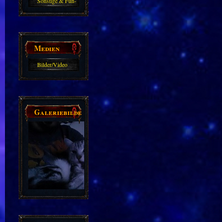
Sonstige & Fun-
Guides
Medien
Bilder/Video
Galerie
Galeriebilder