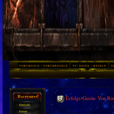
FORUMGOLD / FORUMREGELN
TS³ DATEN / REGELN
G
Hauptmenü
Erfolgs-Guide: Von Rin
Startseite
Forum