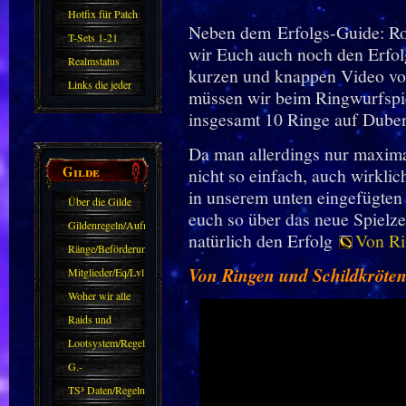
Hotfix für Patch
Neben dem Erfolgs-Guide: 
11.X
T-Sets 1-21
wir Euch auch noch den Erfol
Realmstatus
kurzen und knappen Video vor
Links die jeder
müssen wir beim Ringwurfsp
kennen sollte?!
insgesamt 10 Ringe auf Duben
Oder nicht?
Da man allerdings nur maximal
Gilde
nicht so einfach, auch wirklic
in unserem unten eingefügten 
Über die Gilde
euch so über das neue Spielz
(DAW)
Gildenregeln/Aufnahme
natürlich den Erfolg
Von Ri
Ränge/Beförderungen
Von Ringen und Schildkröten
Mitglieder/Eq/Lvl
Woher wir alle
kommen.
Raids und
Zubehör
Lootsystem/Regeln
G.-
Sparkasse/Goldleihen
TS³ Daten/Regeln