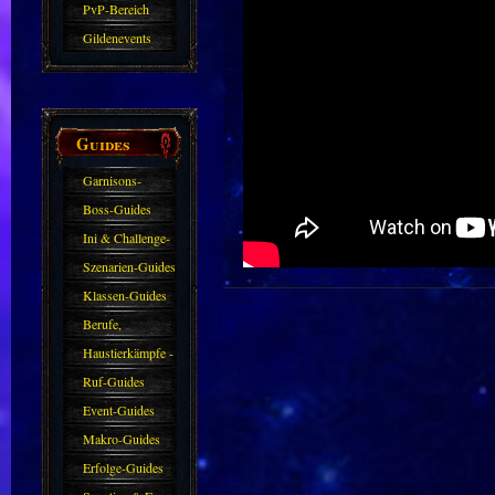
PvP-Bereich
Gildenevents
Guides
Garnisons-
Guides
Boss-Guides
Ini & Challenge-
Guides
Szenarien-Guides
Klassen-Guides
Berufe,
Farmkarten und
Haustierkämpfe -
Haustiere
Guide
Ruf-Guides
Event-Guides
Makro-Guides
Erfolge-Guides