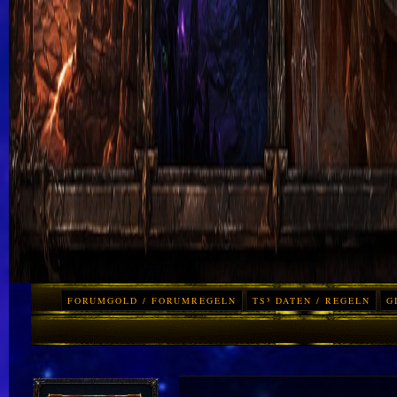
FORUMGOLD / FORUMREGELN
TS³ DATEN / REGELN
G