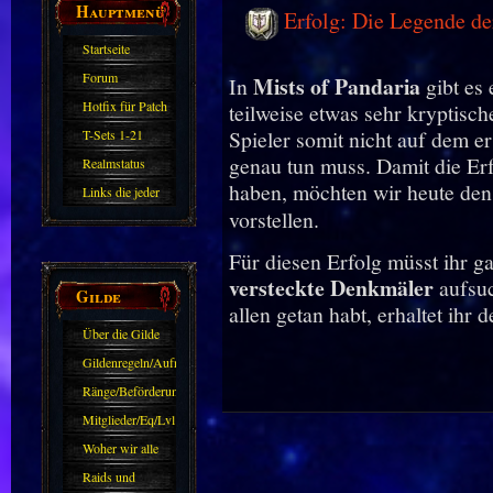
Hauptmenü
Erfolg: Die Legende de
Startseite
Forum
Mists of Pandaria
In
gibt es 
Hotfix für Patch
teilweise etwas sehr kryptis
11.X
Spieler somit nicht auf dem 
T-Sets 1-21
genau tun muss. Damit die Erf
Realmstatus
haben, möchten wir heute den
Links die jeder
vorstellen.
kennen sollte?!
Oder nicht?
Für diesen Erfolg müsst ihr g
versteckte Denkmäler
aufsuc
Gilde
allen getan habt, erhaltet ihr 
Über die Gilde
(DAW)
Gildenregeln/Aufnahme
Ränge/Beförderungen
Mitglieder/Eq/Lvl
Woher wir alle
kommen.
Raids und