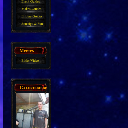
Event-Guides
Makro-Guides
Erfolge-Guides
Sonstige & Fun-
Guides
Medien
Bilder/Video
Galerie
Galeriebilder