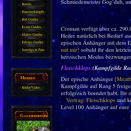
Schmiedemeister Gog’duh, um
Berufe,
Farmkarten und
Haustierkämpfe -
Haustiere
Guide
Ruf-Guides
Event-Guides
Croman verfügt über ca. 290.
Heiler natürlich bei Bedarf au
Makro-Guides
epischen Anhänger mit dem 
Erfolge-Guides
mit mir!
sobald ihr den letzte
Sonstige & Fun-
heroischen Modus bezwungen
Guides
Fleischklops
(Kampfgilde Ra
Medien
Der epische Anhänger
[Meatb
Kampfgilde auf Rang 5 freige
Bilder/Video
erfolgreich beendet habt. Ihr
Galerie
Vertrag: Fleischklops
und kö
Level 100 Anhänger auf eure 
Galeriebilder