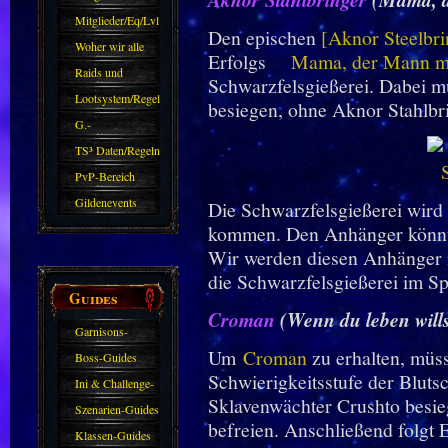
Mitglieder/Eq/Lvl
Den epischen
[Aknor Steelbri
Woher wir alle
Erfolgs
Mama, der Mann mit
kommen.
Raids und
Schwarzfelsgießerei. Dabei m
Zubehör
Lootsystem/Regeln
besiegen, ohne Aknor Stahlbri
G.-
Sparkasse/Goldleihen
TS³ Daten/Regeln
PvP-Bereich
Gildenevents
Die Schwarzfelsgießerei wird w
kommen. Den Anhänger könnt ih
Wir werden diesen Anhänger 
die Schwarzfelsgießerei im Spi
Guides
Croman
(Wenn du leben wills
Garnisons-
Um
Croman
zu erhalten, müss
Guides
Boss-Guides
Schwierigkeitsstufe der Bluts
Ini & Challenge-
Sklavenwächter Crushto besi
Guides
Szenarien-Guides
befreien. Anschließend folgt
Klassen-Guides