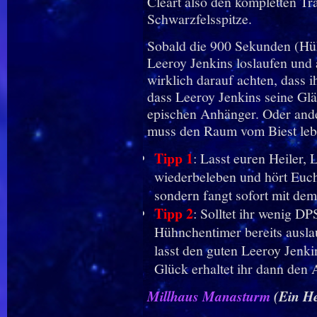
Cleart also den kompletten Tr
Schwarzfelsspitze.
Sobald die 900 Sekunden (Hüh
Leeroy Jenkins loslaufen und 
wirklich darauf achten, dass ih
dass Leeroy Jenkins seine Gläu
epischen Anhänger. Oder ander
muss den Raum vom Biest leb
Tipp 1
: Lasst euren Heiler, 
wiederbeleben und hört Euc
sondern fangt sofort mit dem
Tipp 2
: Solltet ihr wenig D
Hühnchentimer bereits auslau
lasst den guten Leeroy Jenki
Glück erhaltet ihr dann den
Millhaus Manasturm
(Ein He