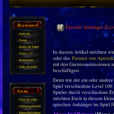
Hauptmenü
Epische Anhänger (Leve
Startseite
Forum
Hotfix für Patch
In diesem Artikel möchten wir
11.X
T-Sets 1-21
oder das
Farmen von Apexiskr
Realmstatus
mit den Garnisonsmissionen 
Links die jeder
beschäftigen.
kennen sollte?!
Denn wie der ein oder andere L
Oder nicht?
Spiel verschiedene Level 100 
Gilde
Spieler durch verschiedene Er
möchten Euch in diesem kleine
Über die Gilde
epischen Anhänger im Spiel f
(DAW)
Gildenregeln/Aufnahme
Ränge/Beförderungen
Aknor Stahlbringer
(Mama, de