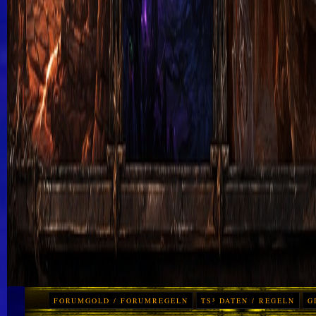
FORUMGOLD / FORUMREGELN
TS³ DATEN / REGELN
G