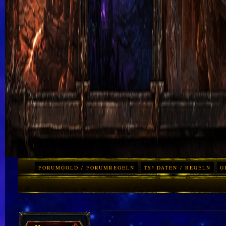
FORUMGOLD / FORUMREGELN
TS³ DATEN / REGELN
G