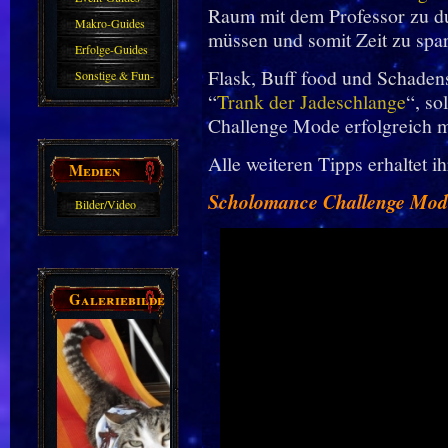
Raum mit dem Professor zu d
Makro-Guides
müssen und somit Zeit zu spa
Erfolge-Guides
Flask, Buff food und Schaden
Sonstige & Fun-
“
Trank der Jadeschlange
“, so
Guides
Challenge Mode erfolgreich m
Alle weiteren Tipps erhaltet i
Medien
Scholomance Challenge Mod
Bilder/Video
Galerie
Galeriebilder