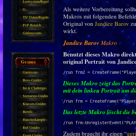
Zubehör
Lootsystem/Regeln
Als weitere Vorbereitung soll
G.-
Makros mit folgenden Befehle
Sparkasse/Goldleihen
TS³ Daten/Regeln
Original von
Jandice Barov
zu
PvP-Bereich
wirkt.
Gildenevents
Jandice Barov
Makro
Benutzt dieses Makro direk
original Portrait von
Jandic
Guides
Garnisons-
/run frm2 = CreateFrame("Playe
Guides
Boss-Guides
Dieses Makro zeigt das Portrai
Ini & Challenge-
mit dem linken Portrait um di
Guides
Szenarien-Guides
/run frm = CreateFrame("Player
Klassen-Guides
Das letzte Makro löscht die b
Berufe,
Farmkarten und
Haustierkämpfe -
/run frm:UnregisterEvent("PLAY
Haustiere
Guide
Ruf-Guides
Zudem braucht ihr einen “
ger
Event-Guides