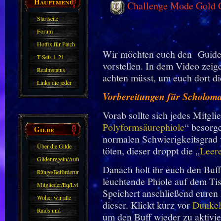
Hauptmenü
Challenge Mode Gold G
Startseite
Forum
Hotfix für Patch
Wir möchten euch den Guide
11.X
T-Sets 1-21
vorstellen. In dem Video zeig
Realmstatus
achten müsst, um euch dort d
Links die jeder
Vorbereitungen für Scholom
kennen sollte?!
Oder nicht?
Vorab sollte sich jedes Mitgli
Polyformsäurephiole
“ besorg
Gilde
normalen Schwierigkeitsgrad
Über die Gilde
töten, dieser droppt die „
Leer
(DAW)
Gildenregeln/Aufnahme
Danach holt ihr euch den Buff
Ränge/Beförderungen
leuchtende Phiole auf dem Tis
Mitglieder/Eq/Lvl
Speichert anschließend euren 
Woher wir alle
dieser. Klickt kurz vor
Dunkel
kommen.
Raids und
um den Buff wieder zu aktivie