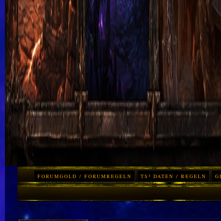
FORUMGOLD / FORUMREGELN
TS³ DATEN / REGELN
G