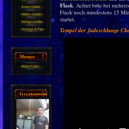
Flask
. Achtet bitte bei mehre
Event-Guides
Flask noch mindestens 15 Min
Makro-Guides
startet.
Erfolge-Guides
Tempel der Jadeschlange Ch
Sonstige & Fun-
Guides
Medien
Bilder/Video
Galerie
Galeriebilder