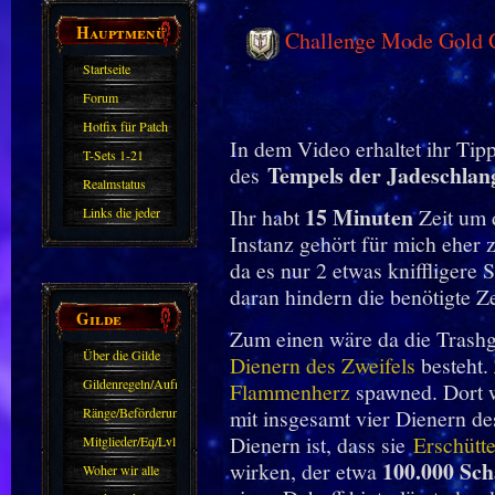
Hauptmenü
Challenge Mode Gold G
Startseite
Forum
Hotfix für Patch
In dem Video erhaltet ihr Tip
11.X
T-Sets 1-21
Tempels der Jadeschlan
des
Realmstatus
15 Minuten
Ihr habt
Zeit um 
Links die jeder
Instanz gehört für mich eher
kennen sollte?!
da es nur 2 etwas kniffligere 
Oder nicht?
daran hindern die benötigte Ze
Gilde
Zum einen wäre da die Trash
Über die Gilde
Dienern des Zweifels
besteht.
(DAW)
Gildenregeln/Aufnahme
Flammenherz
spawned. Dort w
Ränge/Beförderungen
mit insgesamt vier Dienern de
Dienern ist, dass sie
Erschütte
Mitglieder/Eq/Lvl
100.000
Sch
wirken, der etwa
Woher wir alle