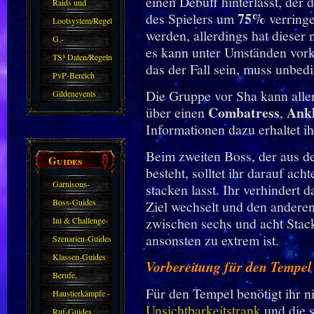
einen Debuff hinterlässt, der
kommen.
Raids und
75%
des Spielers um
verringe
Zubehör
Lootsystem/Regeln
werden, allerdings hat dieser 
G.-
es kann unter Umständen vork
Sparkasse/Goldleihen
TS³ Daten/Regeln
das der Fall sein, muss unbed
PvP-Bereich
Die Gruppe vor Sha kann alle
Gildenevents
Combatress
Ank
über einen
,
Informationen dazu erhaltet i
Beim zweiten Boss, der aus 
Guides
besteht, solltet ihr darauf ach
Garnisons-
stacken lasst. Ihr verhindert 
Guides
Boss-Guides
Ziel wechselt und den andere
zwischen sechs und acht Stack
Ini & Challenge-
ansonsten zu extrem ist.
Guides
Szenarien-Guides
Klassen-Guides
Vorbereitung für den Tempel
Berufe,
Für den Tempel benötigt ihr nic
Farmkarten und
Haustierkämpfe -
Unsichtbarkeitstrank
und die 
Haustiere
Guide
Ruf-Guides