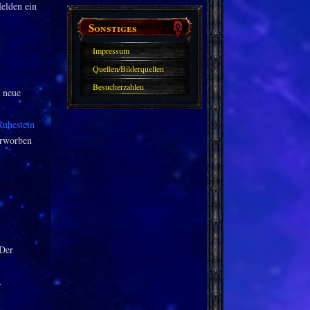
Helden ein
Sonstiges
Impressum
Quellen/Bilderquellen
Besucherzahlen
h neue
Ruhestein
rworben
„Der
.