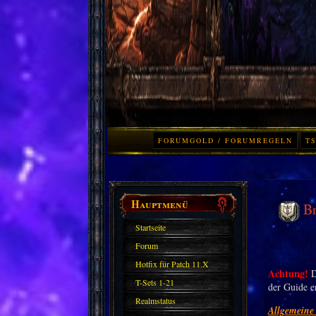
FORUMGOLD / FORUMREGELN
TS
Hauptmenü
Br
Startseite
Forum
Hotfix für Patch 11.X
Achtung!
D
T-Sets 1-21
der Guide en
Realmstatus
Allgemeine