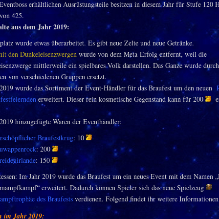
ventboss erhältlichen Ausrüstungsteile besitzen in diesem Jahr für Stufe 120 
 von 425.
lte aus dem Jahr 2019:
platz wurde etwas überarbeitet. Es gibt neue Zelte und neue Getränke.
mit den Dunkeleisenzwergen
wurde von dem Meta-Erfolg entfernt, weil die
senzwerge mittlerweile ein spielbares Volk darstellen. Das Ganze wurde durc
en von verschiedenen Gruppen ersetzt.
 2019 wurde das Sortiment der Event-Händler für das Braufest um den neuen
festfeiernden
erweitert. Dieser rein kosmetische Gegenstand kann für 200
e
 2019 hinzugefügte Waren der Eventhändler:
rschöpflicher Braufestkrug
: 10
uwappenrock
: 200
reidegirlande
: 150
tessen: Im Jahr 2019 wurde das Braufest um ein neues Event mit dem Namen 
tmampfkampf“ erweitert. Dadurch können Spieler sich das neue Spielzeug
mpftrophäe des Braufests
verdienen. Folgend findet ihr weitere Informationen
 im Jahr 2019
: