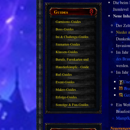
Die beim E
Itemlevel
Guides
Neue Inha
Garnisons-Guides
Der Zelt
Boss-Guides
Nieder 
Ini & Challenge-Guides
Dunkenei
Szenarien-Guides
Invasion
Klassen-Guides
Im Jahr
des Brau
Berufe, Farmkarten und
werden.
Haustiere
Haustierkämpfe - Guide
Im Jahr
Ruf-Guides
Une
Event-Guides
Bra
Makro-Guides
Get
Erfolge-Guides
Ein Wet
Sonstige & Fun-Guides
Braufes
Mampfka
Neuerungen