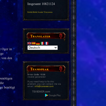
Insgesamt
10821124
Kubik-Rubik Joomla! Extensions
Translater
e Oger in
ige
k von den
Teamspeak
Error Code: 1538
invalid parameter
benötigen
If you need help to fix this
die
problem, you can contact me via
email:
info@tsviewer.com
lge benötigt