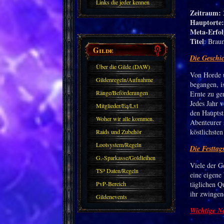
Links die jeder kennen
Zeitraum:
2
sollte?! Oder nicht?
Hauptorte:
Meta-Erfol
Titel
: Brau
Gilde
Die Geschic
Über die Gilde (DAW)
Von Horde 
Gildenregeln/Aufnahme
begangen, is
Ränge/Beförderungen
Ernte zu ge
Jedes Jahr 
Mitglieder/Eq/Lvl
den Hauptst
Woher wir alle kommen.
Abenteurer 
köstlichste
Raids und Zubehör
Lootsystem/Regeln
Die Festta
G.-Sparkasse/Goldleihen
Viele der G
TS³ Daten/Regeln
eine eigene
PvP-Bereich
täglichen Qu
ihr zwingen
Gildenevents
Wichtige N