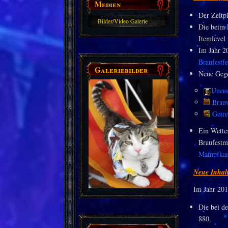
Medien
Der Zeltpl
Bilder/Video Galerie
Die beim E
Itemlevel
Im Jahr 2
Braufestf
Galeriebilder
Neue Gege
Uners
Brau
Getre
Ein Wette
Braufestm
Mampfkamp
Neue Inhalt
Im Jahr 201
Die bei d
880.