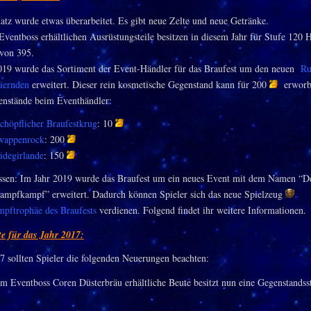
atz wurde etwas überarbeitet. Es gibt neue Zelte und neue Getränke.
ventboss erhältlichen Ausrüstungsteile besitzen in diesem Jahr für Stufe 120 
 von 395.
019 wurde das Sortiment der Event-Händler für das Braufest um den neuen
Ru
eiernden
erweitert. Dieser rein kosmetische Gegenstand kann für 200
erworb
nstände beim Eventhändler:
chöpflicher Braufestkrug
: 10
wappenrock
: 200
idegirlande
: 150
ssen: Im Jahr 2019 wurde das Braufest um ein neues Event mit dem Namen “D
ampfkampf” erweitert. Dadurch können Spieler sich das neue Spielzeug
ftrophäe des Braufests
verdienen. Folgend findet ihr weitere Informationen.
e für das Jahr 2017:
7 sollten Spieler die folgenden Neuerungen beachten:
em Eventboss Coren Düsterbräu erhältliche Beute besitzt nun eine Gegenstandss