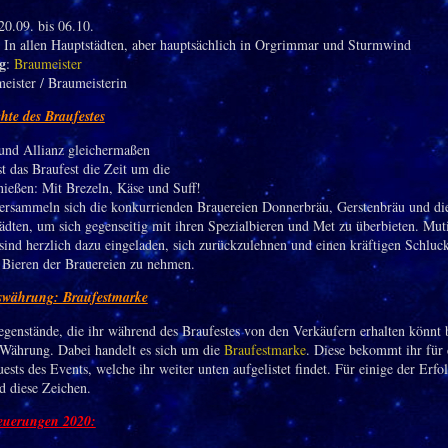
0.09. bis 06.10.
In allen Hauptstädten, aber hauptsächlich in Orgrimmar und Sturmwind
g
:
Braumeister
meister / Braumeisterin
hte des Braufestes
und Allianz gleichermaßen
t das Braufest die Zeit um die
nießen: Mit Brezeln, Käse und Suff!
versammeln sich die konkurrienden Brauereien Donnerbräu, Gerstenbräu und di
ädten, um sich gegenseitig mit ihren Spezialbieren und Met zu überbieten. Mut
sind herzlich dazu eingeladen, sich zurückzulehnen und einen kräftigen Schluc
n Bieren der Brauereien zu nehmen.
gswährung: Braufestmarke
egenstände, die ihr während des Braufestes von den Verkäufern erhalten könnt 
 Währung. Dabei handelt es sich um die
Braufestmarke
. Diese bekommt ihr für 
ests des Events, welche ihr weiter unten aufgelistet findet. Für einige der Erfo
d diese Zeichen.
euerungen
2020: