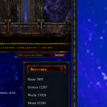
BLEGENDE / ERKLÄRUNG
ARCHIV
.
Suchen
Besucher
Heute
3805
Gestern
12287
ändern, wird
Woche
53928
Monat
82280