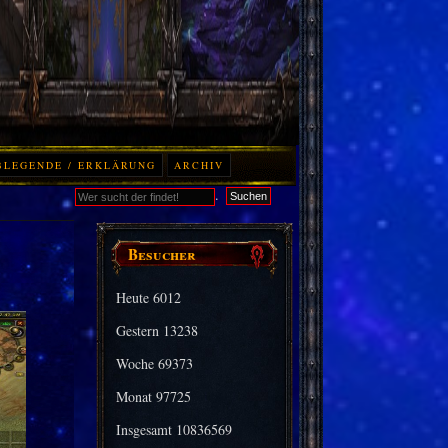
BLEGENDE / ERKLÄRUNG
ARCHIV
.
Suchen
Besucher
Heute
6012
Gestern
13238
Woche
69373
Monat
97725
Insgesamt
10836569