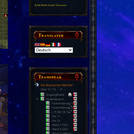
Kubik-Rubik Joomla! Extensions
Translater
Teamspeak
Die Abyssischen Wächter
User: 0 / 10
⟳
◌
Eingangshalle
Gildenbereich
>Unterhaltung 1<
>Unterhaltung 2<
> !!! FSK 18 !!! <
>Ini 1<
>Ini 2<
>Raid 1 (10)<
>Raid 2 (25)<
>Raid 3 (offen)<