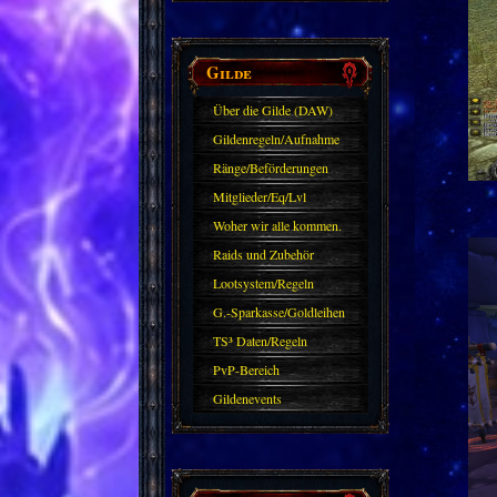
Gilde
Über die Gilde (DAW)
Gildenregeln/Aufnahme
Ränge/Beförderungen
Mitglieder/Eq/Lvl
Woher wir alle kommen.
Raids und Zubehör
Lootsystem/Regeln
G.-Sparkasse/Goldleihen
TS³ Daten/Regeln
PvP-Bereich
Gildenevents