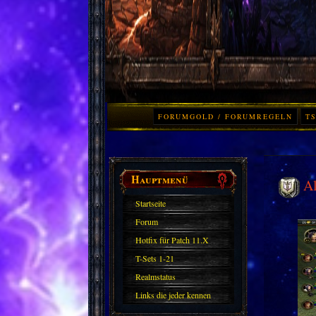
FORUMGOLD / FORUMREGELN
TS
Hauptmenü
Al
Startseite
Forum
Hotfix für Patch 11.X
T-Sets 1-21
Realmstatus
Links die jeder kennen
sollte?! Oder nicht?