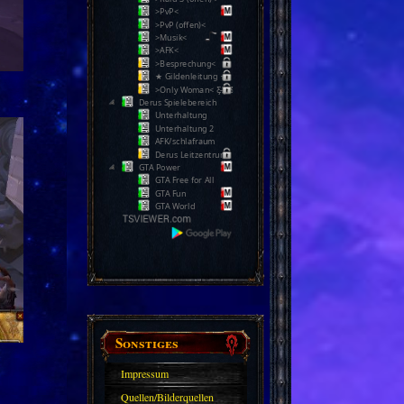
>PvP<
>PvP (offen)<
>Musik<
>AFK<
>Besprechung<
★ Gildenleitung ★
>Only Woman< Ƹ̵̡Ӝ̵̨̄Ʒ
Derus Spielebereich
Unterhaltung
Unterhaltung 2
AFK/schlafraum
Derus Leitzentrum
GTA Power
GTA Free for All
GTA Fun
GTA World
Sonstiges
Impressum
Quellen/Bilderquellen